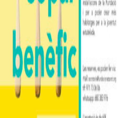
Us esperem en el Mercadet de Nadal que cada any organitzen les 
Abuelas en Acción a favor de la Fundació Natzaret.
Per a reserves de cuina solidària: telèfon 971 73 06 06 o per 
whastapp al 680 38 39 76 (de dilluns a divendres 9.00 a 14:00h)
Altres notícies
18/12/2025
Premis del Sorteig Solidari de Nadal 2025 de les
Abuelas en Acción
llegir més
06/11/2025
Trobada Juvenil de FICE Espanya a Saragossa
llegir més
25/06/2025
Sopar benèfic 2025