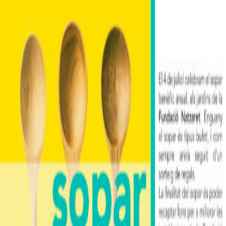
col·laborar
Treballem al servei de la
dignitat i qualitat de la vida de
les persones
Notícies
>
Mercadet de Nadal 2025
06/11/2025
Mercadet de nadal 2025