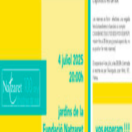
llegir més
Contacte
:
971 73 06 06
info@fundacionatzaret.org
Avinguda de Joan Miró, 101, 07015 Palma, Illes Balears
Informació legal
:
Nota legal
Política de galetes (UE)
Política de privacitat
Xarxes socials
: